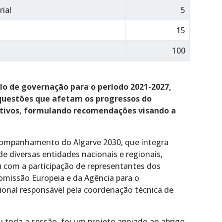
rial
5
15
100
o de governação para o período 2021-2027,
 questões que afetam os progressos do
tivos, formulando recomendações visando a
ompanhamento do Algarve 2030, que integra
e diversas entidades nacionais e regionais,
u com a participação de representantes dos
missão Europeia e da Agência para o
onal responsável pela coordenação técnica de
 toda a sessão, foi um projeto apoiado ao abrigo