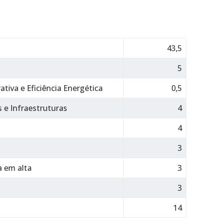
43,5
5
tiva e Eficiência Energética
0,5
 e Infraestruturas
4
4
3
a em alta
3
3
14