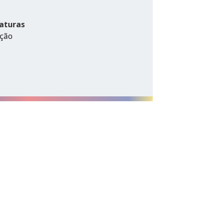
aturas
oção