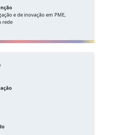
enção
igação e de inovação em PME,
m rede
?
ração
do