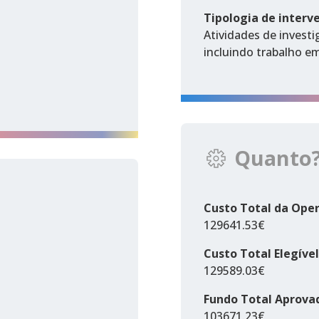
Tipologia de interv
Atividades de invest
incluindo trabalho e
Quanto
Custo Total da Ope
129641.53€
Custo Total Elegível
129589.03€
Fundo Total Aprova
103671.23€