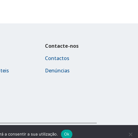
Contacte-nos
Contactos
teis
Denúncias
Política de Privacidade
Termos e Condições
á a consentir a sua utilização.
Ok