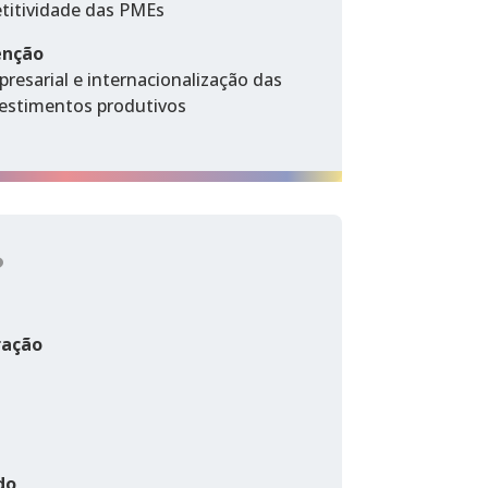
titividade das PMEs
enção
esarial e internacionalização das
vestimentos produtivos
?
ração
do