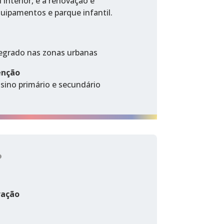
interior, e a renovação e
ipamentos e parque infantil.
egrado nas zonas urbanas
enção
sino primário e secundário
?
ração