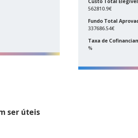
Custo Total Elegível
562810.9€
Fundo Total Aprova
337686.54€
Taxa de Cofinancia
%
 ser úteis