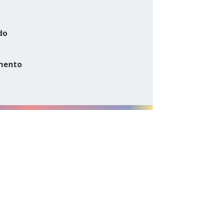
do
mento