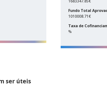
1683347.85€
Fundo Total Aprova
1010008.71€
Taxa de Cofinancia
%
 ser úteis