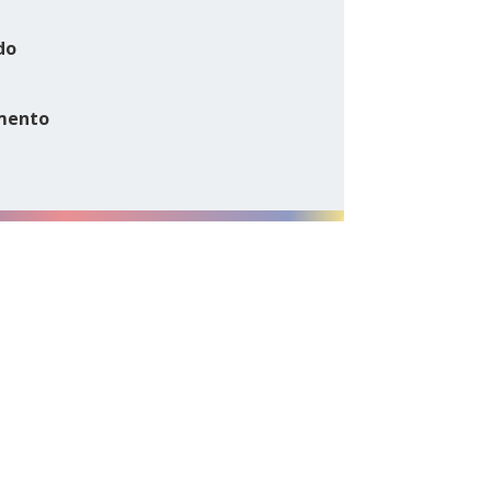
do
mento