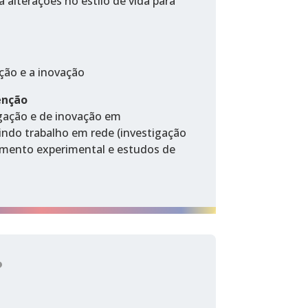
a alterações no estilo de vida para
ção e a inovação
enção
igação e de inovação em
indo trabalho em rede (investigação
vimento experimental e estudos de
?