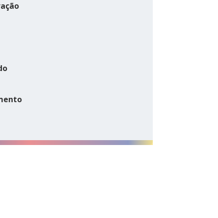
ração
do
mento