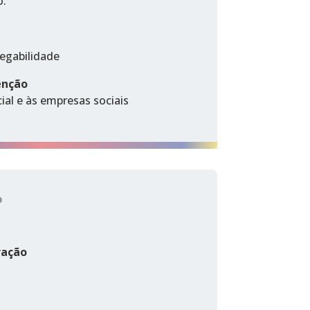
o.
regabilidade
enção
al e às empresas sociais
?
ração