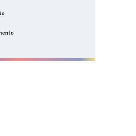
do
mento