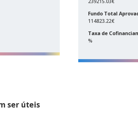
239215.03€
Fundo Total Aprova
114823.22€
Taxa de Cofinancia
%
 ser úteis