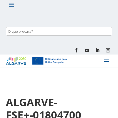
ALGARVE-
FSE+-01804700