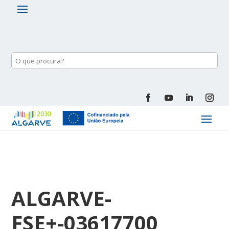
ALGARVE-
FSE+-03617700