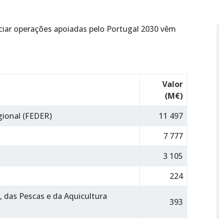
ciar operações apoiadas pelo Portugal 2030 vêm
Valor
(M€)
ional (FEDER)
11 497
7 777
3 105
224
 das Pescas e da Aquicultura
393